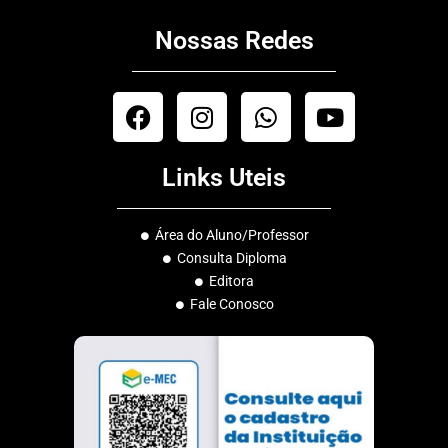
Nossas Redes
F
I
W
Y
a
n
h
o
c
s
a
u
Links Uteis
e
t
t
t
b
a
s
u
o
g
a
b
Área do Aluno/Professor
o
r
p
e
Consulta Diploma
k
a
p
Editora
m
Fale Conosco