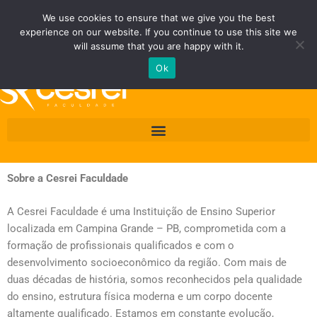
Ir
Fale Conosco
Área do Área do Aluno/Professor
We use cookies to ensure that we give you the best
para
experience on our website. If you continue to use this site we
o
Quero ser Cesrei
will assume that you are happy with it.
conteúdo
Ok
Sobre a Cesrei Faculdade
A Cesrei Faculdade é uma Instituição de Ensino Superior
localizada em Campina Grande – PB, comprometida com a
formação de profissionais qualificados e com o
desenvolvimento socioeconômico da região. Com mais de
duas décadas de história, somos reconhecidos pela qualidade
do ensino, estrutura física moderna e um corpo docente
altamente qualificado. Estamos em constante evolução,