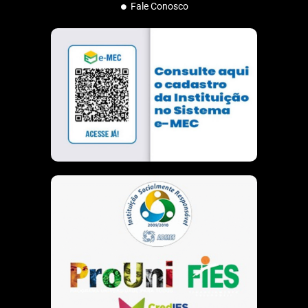
m
Fale Conosco