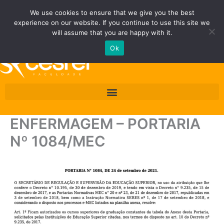
Ir
Fale Conosco
Área do Área do Aluno/Professor
We use cookies to ensure that we give you the best
para
experience on our website. If you continue to use this site we
o
Quero ser Cesrei
will assume that you are happy with it.
conteúdo
Ok
ENFERMAGEM – PORTARIA
Nº 1084/MEC