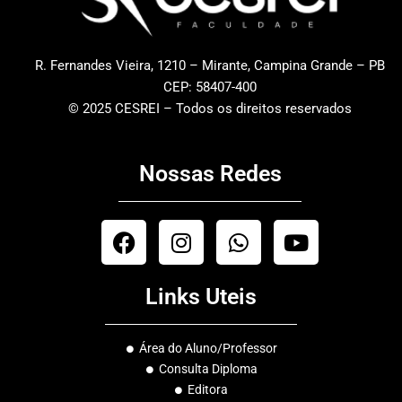
R. Fernandes Vieira, 1210 – Mirante, Campina Grande – PB
CEP: 58407-400
© 2025 CESREI – Todos os direitos reservados
Nossas Redes
F
I
W
Y
a
n
h
o
c
s
a
u
Links Uteis
e
t
t
t
b
a
s
u
o
g
a
b
Área do Aluno/Professor
o
r
p
e
Consulta Diploma
k
a
p
Editora