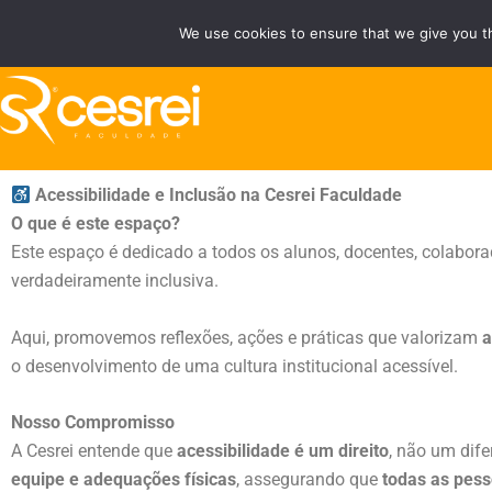
Ir
We use cookies to ensure that we give you th
Fale Conosco
Área do Área do Aluno/Professor
para
o
conteúdo
Acessibilidade e Inclusão na Cesrei Faculdade
O que é este espaço?
Este espaço é dedicado a todos os alunos, docentes, colabo
verdadeiramente inclusiva.
Aqui, promovemos reflexões, ações e práticas que valorizam
a
o desenvolvimento de uma cultura institucional acessível.
Nosso Compromisso
A Cesrei entende que
acessibilidade é um direito
, não um dife
equipe e adequações físicas
, assegurando que
todas as pes