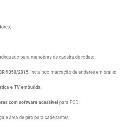
ores;
dequado para manobras de cadeira de rodas;
BR 9050/2015
, incluindo marcação de andares em braile;
stica e TV embutida
;
res com software acessível
para PCD;
a e área de giro para cadeirantes;