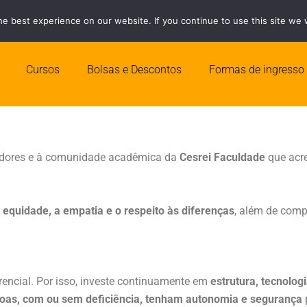
e best experience on our website. If you continue to use this site we w
Quero ser Ce
Cursos
Bolsas e Descontos
Formas de ingresso
radores e à comunidade acadêmica da
Cesrei Faculdade
que acr
 equidade, a empatia e o respeito às diferenças
, além de comp
rencial. Por isso, investe continuamente em
estrutura, tecnolog
soas, com ou sem deficiência, tenham autonomia e segurança