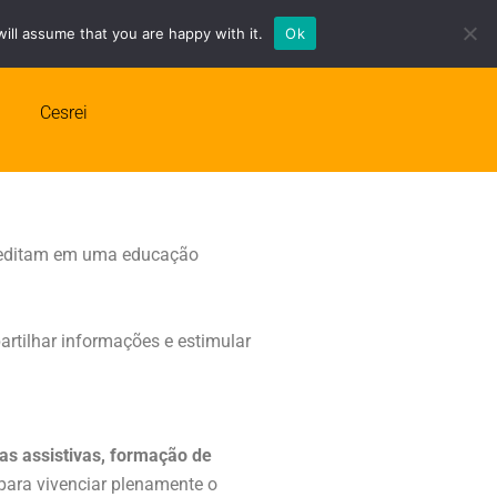
ill assume that you are happy with it.
Ok
srei
Cesrei
editam em uma educação
artilhar informações e estimular
ias assistivas, formação de
para vivenciar plenamente o