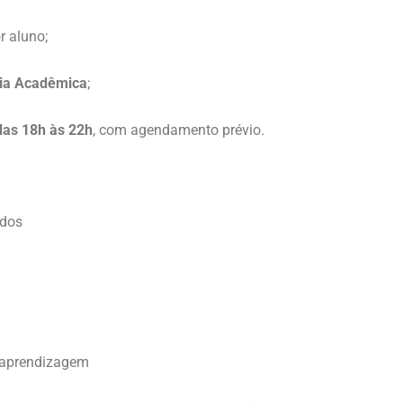
r aluno;
ria Acadêmica
;
 das 18h às 22h
, com agendamento prévio.
udos
e aprendizagem