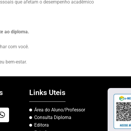
pessoais que afetam o desempenho acadêmico
te ao diploma.
nhar com você.
eu bem-estar.
s
Links Uteis
Área do Aluno/Professor
W
Consulta Diploma
h
Editora
a