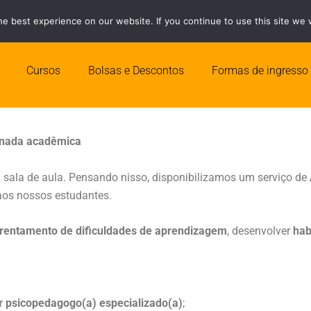
e best experience on our website. If you continue to use this site we w
Quero ser Ce
Cursos
Bolsas e Descontos
Formas de ingresso
ornada acadêmica
 sala de aula. Pensando nisso, disponibilizamos um serviço de
 aos nossos estudantes.
rentamento de dificuldades de aprendizagem
, desenvolver
hab
or
psicopedagogo(a) especializado(a)
;