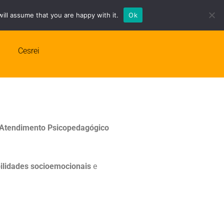
ill assume that you are happy with it.
Ok
srei
Cesrei
Atendimento Psicopedagógico
ilidades socioemocionais
e