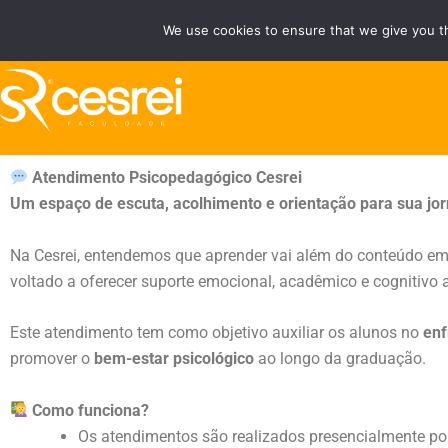
Ir
We use cookies to ensure that we give you th
Fale Conosco
Área do Área do Aluno/Professor
para
o
conteúdo
Atendimento Psicopedagógico Cesrei
Um espaço de escuta, acolhimento e orientação para sua j
Na Cesrei, entendemos que aprender vai além do conteúdo em
voltado a oferecer suporte emocional, acadêmico e cognitivo
Este atendimento tem como objetivo auxiliar os alunos no
enf
promover o
bem-estar psicológico
ao longo da graduação.
Como funciona?
Os atendimentos são realizados presencialmente p