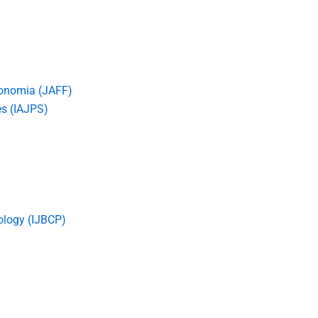
conomia (JAFF)
es (IAJPS)
ology (IJBCP)