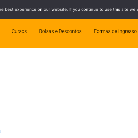
e best experience on our website. If you continue to use this site we w
Quero ser Ce
Cursos
Bolsas e Descontos
Formas de ingresso
a