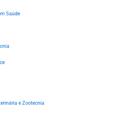
s em Saúde
ecnia
nce
erinária e Zootecnia