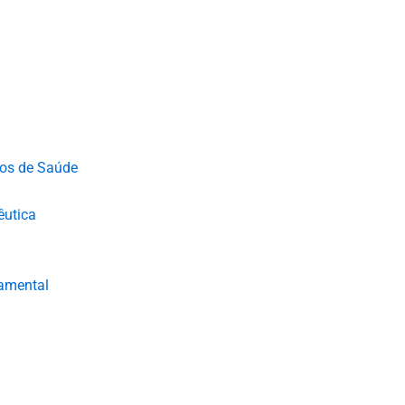
ços de Saúde
êutica
damental