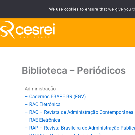
Ir
We use cookies to ensure that we give you th
Fale Conosco
Área do Área do Aluno/Professor
para
o
conteúdo
Biblioteca – Periódicos
Administração
– Cadernos EBAPE.BR (FGV)
– RAC Eletrônica
– RAC – Revista de Administração Contemporânea
– RAE Eletrônica
– RAP – Revista Brasileira de Administração Públic