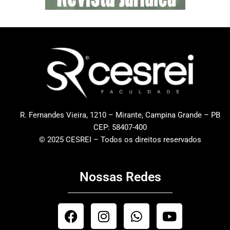
R. Fernandes Vieira, 1210 – Mirante, Campina Grande – PB
CEP: 58407-400
© 2025 CESREI – Todos os direitos reservados
Nossas Redes
F
I
W
Y
a
n
h
o