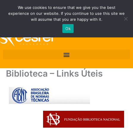
Ir
Fale Conosco
Área do Área do Aluno/Professor
We use cookies to ensure that we give you the best
para
experience on our website. If you continue to use this site we
o
Quero ser Cesrei
will assume that you are happy with it.
conteúdo
Ok
Biblioteca – Links Úteis