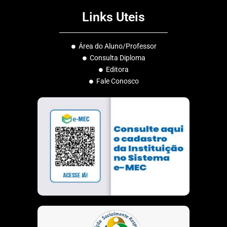
c
s
a
u
Links Uteis
e
t
t
t
b
a
s
u
o
g
a
b
Área do Aluno/Professor
o
r
p
e
Consulta Diploma
k
a
p
Editora
m
Fale Conosco