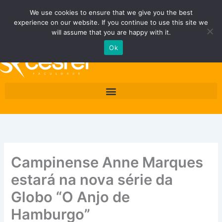
Ir
Fale Conosco
Área do Área do Aluno/Professor
We use cookies to ensure that we give you the best
para
experience on our website. If you continue to use this site we
o
Quero ser Cesrei
will assume that you are happy with it.
conteúdo
Ok
Campinense Anne Marques
estará na nova série da
Globo “O Anjo de
Hamburgo”