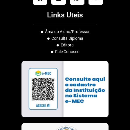
a
n
h
o
c
s
a
u
Links Uteis
e
t
t
t
b
a
s
u
o
g
a
b
Área do Aluno/Professor
o
r
p
e
Consulta Diploma
k
a
p
Editora
m
Fale Conosco