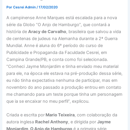
Por
Cesrei Admin
/
17/02/2020
A campinense Anne Marques está escalada para a nova
série da Globo “O Anjo de Hamburgo”, que contará a
história de
Aracy de Carvalho
, brasileira que salvou a vida
de centenas de judeus na Alemanha durante a 2ª Guerra
Mundial. Anne é aluna do 6º período do curso de
Publicidade e Propaganda da Faculdade Cesrei, em
Campina Grande/PB, e conta como foi selecionada.
“Conheci Jayme Monjardim e tinha enviado meu material
para ele, na época ele estava na pré-produção dessa série,
eu não tinha expectativa nenhuma de participar, mas em
novembro do ano passado a produção entrou em contato
me chamando para um teste porque tinha um personagem
que ia se encaixar no meu perfil”, explicou.
Criada e escrita por
Mario Teixeira
, com colaboração da
autora inglesa
Rachel Anthony
, e dirigida por
Jayme
Monjardim
,
O Anjo de Hamburgo
é a primeira série