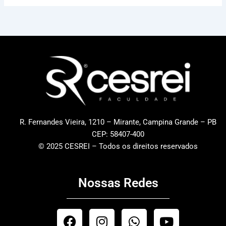
R. Fernandes Vieira, 1210 – Mirante, Campina Grande – PB
CEP: 58407-400
© 2025 CESREI – Todos os direitos reservados
Nossas Redes
F
I
W
Y