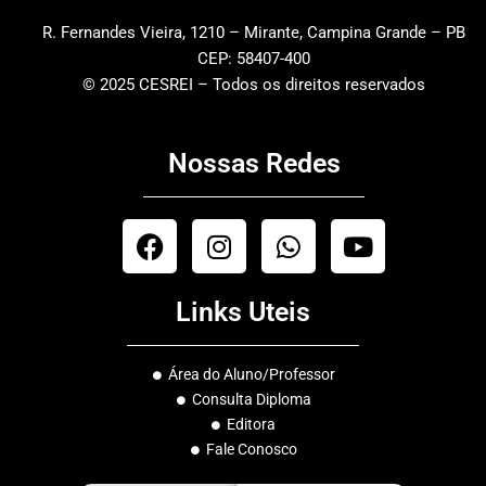
R. Fernandes Vieira, 1210 – Mirante, Campina Grande – PB
CEP: 58407-400
© 2025 CESREI – Todos os direitos reservados
Nossas Redes
F
I
W
Y
a
n
h
o
c
s
a
u
Links Uteis
e
t
t
t
b
a
s
u
o
g
a
b
Área do Aluno/Professor
o
r
p
e
Consulta Diploma
k
a
p
Editora
m
Fale Conosco