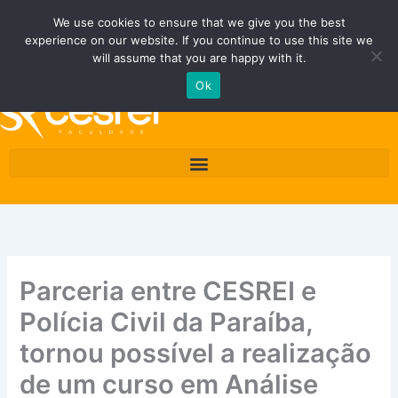
Ir
Fale Conosco
Área do Área do Aluno/Professor
We use cookies to ensure that we give you the best
para
experience on our website. If you continue to use this site we
o
Quero ser Cesrei
will assume that you are happy with it.
conteúdo
Ok
Parceria entre CESREI e
Polícia Civil da Paraíba,
tornou possível a realização
de um curso em Análise