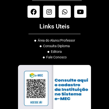
F
I
W
Y
a
n
h
o
c
s
a
u
Links Uteis
e
t
t
t
b
a
s
u
o
g
a
b
Área do Aluno/Professor
o
r
p
e
Consulta Diploma
k
a
p
Editora
m
Fale Conosco