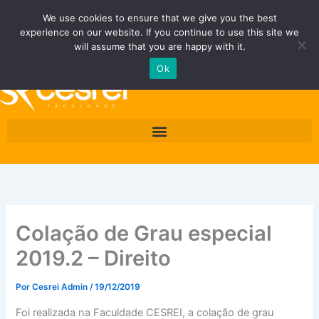
Ir
Fale Conosco
Área do Área do Aluno/Professor
We use cookies to ensure that we give you the best
para
experience on our website. If you continue to use this site we
o
Quero ser Cesrei
will assume that you are happy with it.
conteúdo
Ok
Colação de Grau especial
2019.2 – Direito
Por
Cesrei Admin
/
19/12/2019
Foi realizada na Faculdade CESREI, a colação de grau